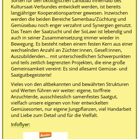
Sorten für den ökologischen Landbau innerhalb des
Kultursaat-Verbundes entwickelt werden, ist bereits
langjähriger Kooperationspartner gewesen. Inzwischen
werden die beiden Bereiche Samenbau/Züchtung und
Gemüsebau noch enger verzahnt und Synergien genutzt.
Das Team der Saatzucht und der SoLawi ist lebendig und
auch in seiner Zusammensetzung immer wieder in
Bewegung. Es besteht neben einem festen Kern aus einer
wechselnden Anzahl an Züchter:innen, Gesell:innen,
Auszubildenden… mit unterschiedlichen Schwerpunkten
und teils zeitlich begrenzten Projekten, die eine große
Gemeinsamkeit vereint: Es sind allesamt Gemüse- und
Saatgutbegeisterte!
Vieles von den altbekannten und bewährten Strukturen
und Werten führen wir weiter: eigene, torffreie
Anzuchterde, ausschliesslich samenfestes Saatgut,
vielfach unsere eigenen von hier entwickelten
Gemüsesorten, nur eigene Jungpflanzen, viel Handarbeit
und Liebe zum Detail und für die Vielfalt.
Infoflyer: