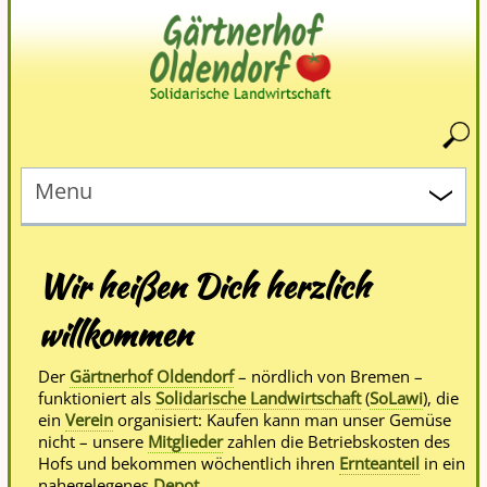
Menu
Wir heißen Dich herzlich
willkommen
Der
Gärtnerhof Oldendorf
– nördlich von Bremen –
funktioniert als
Solidarische Landwirtschaft
(
SoLawi
), die
ein
Verein
organisiert: Kaufen kann man unser Gemüse
nicht – unsere
Mitglieder
zahlen die Betriebskosten des
Hofs und bekommen wöchentlich ihren
Ernteanteil
in ein
nahegelegenes
Depot
.