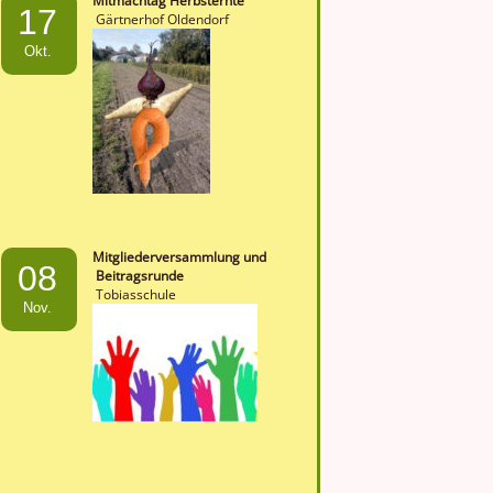
Mitmachtag Herbsternte
17
Gärtnerhof Oldendorf
Okt.
Mitgliederversammlung und
08
Beitragsrunde
Tobiasschule
Nov.