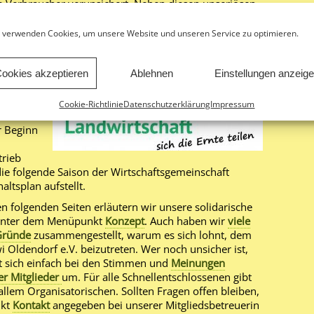
e Verbraucher verunsichert. Neben diesen unseriösen
, dass die Verbraucher viel zu sehr von der
nsmitteln entfremdet sind. Und Verbraucher sind wir
 verwenden Cookies, um unsere Website und unseren Service zu optimieren.
olidarische Landwirtschaft
(kurz: SoLawi).
ookies akzeptieren
Ablehnen
Einstellungen anzeig
r
t
Cookie-Richtlinie
Datenschutzerklärung
Impressum
r Beginn
trieb
die folgende Saison der Wirtschaftsgemeinschaft
ltsplan aufstellt.
n folgenden Seiten erläutern wir unsere solidarische
unter dem Menüpunkt
Konzept
. Auch haben wir
viele
Gründe
zusammengestellt, warum es sich lohnt, dem
 Oldendorf e.V. beizutreten. Wer noch unsicher ist,
t sich einfach bei den Stimmen und
Meinungen
er Mitglieder
um. Für alle Schnellentschlossenen gibt
llem Organisatorischen. Sollten Fragen offen bleiben,
nkt
Kontakt
angegeben bei unserer Mitgliedsbetreuerin