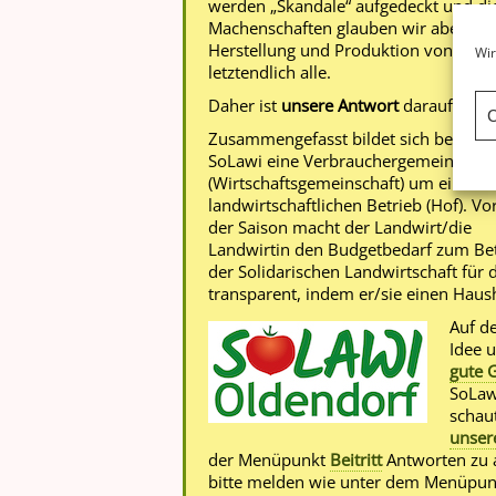
werden „Skandale“ aufgedeckt und di
Machenschaften glauben wir aber auch
Herstellung und Produktion von Lebe
Wir
letztendlich alle.
Daher ist
unsere Antwort
darauf die
S
C
Zusammengefasst bildet sich bei eine
SoLawi eine Verbrauchergemeinschaf
(Wirtschaftsgemeinschaft) um einen
landwirtschaftlichen Betrieb (Hof). Vo
der Saison macht der Landwirt/die
Landwirtin den Budgetbedarf zum Be
der Solidarischen Landwirtschaft für 
transparent, indem er/sie einen Hausha
Auf de
Idee 
gute 
SoLawi
schau
unser
der Menüpunkt
Beitritt
Antworten zu a
bitte melden wie unter dem Menüpu