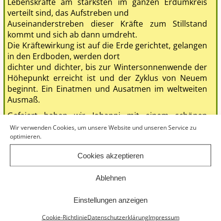
Lebenskräfte am stärksten im ganzen Erdumkreis
verteilt sind, das Aufstreben und
Auseinanderstreben dieser Kräfte zum Stillstand
kommt und sich ab dann umdreht.
Die Kräftewirkung ist auf die Erde gerichtet, gelangen
in den Erdboden, werden dort
dichter und dichter, bis zur Wintersonnenwende der
Höhepunkt erreicht ist und der Zyklus von Neuem
beginnt. Ein Einatmen und Ausatmen im weltweiten
Ausmaß.
Gefeiert haben wir Johanni mit einem schönen
Lagerfeuer und gegrillten Forellen. Neben dem
Wir verwenden Cookies, um unsere Website und unseren Service zu
obligatorischen „Über das Feuer springen“ haben wir
optimieren.
uns auch darüber unterhalten, wie die erste Hälfte
Cookies akzeptieren
des Jahres 2024 für jeden gewesen ist und was wir
uns von der zweiten Hälfte des Jahres erhoffen.
Ablehnen
Dinge, die uns im Weg stehen wurden auf Zettel
geschrieben und feierlich ins lodernde Licht
Einstellungen anzeigen
geworfen. In der zweiten Runde haben wir Wünsche
und Vorsätze für die zweite Jahreshälfte mit dem
Cookie-Richtlinie
Datenschutzerklärung
Impressum