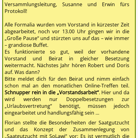
auf. Was dann?
Bitte meldet dich für den Beirat und nimm einfach
schon mal an den monatlichen Online-Treffen teil.
Schnupper rein in die „Vorstandsarbeit“
. Hier und da
wird werden nur Doppelbesetzungen zur
„Urlaubsvertretung“ benötigt, müssen jedoch
eingearbeitet und handlungsfähig sein …
Florian stellte die Besonderheiten der Saatgutzucht
und das Konzept der Zusammenlegung von
„Saatgutzucht mit SoLawi“ vor; Es ist vermutlich die
erste und einzige auf deutschem Boden!
Ich bedauere jeden, der die folgende Vorstellung
jedes einzelnen Teammitgliedes verpasst hat. Was für
großartige Kenntnisse und Erfahrungen eingebracht
werden, aber noch viel mehr, was für sympathische,
begeisterte und herzliche Menschen dort gärtnern
werden … WOW.
Vivien, Ina, Iris, Alex, Florian, Sarah, Lene, Vera, die
glorreichen 8!