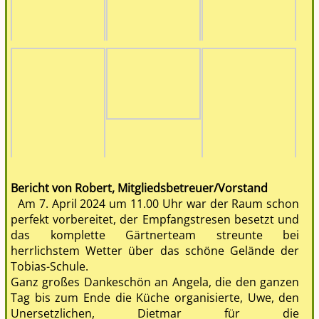
Bericht von Robert, Mitgliedsbetreuer/Vorstand
Am 7. April 2024 um 11.00 Uhr war der Raum schon
perfekt vorbereitet, der Empfangstresen besetzt und
das komplette Gärtnerteam streunte bei
herrlichstem Wetter über das schöne Gelände der
Tobias-Schule.
Ganz großes Dankeschön an Angela, die den ganzen
Tag bis zum Ende die Küche organisierte, Uwe, den
Unersetzlichen, Dietmar für die
Versammlungsleitung, Susanne und Erwin fürs
Protokoll!
Alle Formalia wurden vom Vorstand in kürzester Zeit
abgearbeitet, noch vor 13.00 Uhr gingen wir in die
„Große Pause“ und stürzten uns auf das – wie immer
– grandiose Buffet.
Es funktionierte so gut, weil der vorhandene
Vorstand und Beirat in gleicher Besetzung
weitermacht. Nächstes Jahr hören Robert und Doris