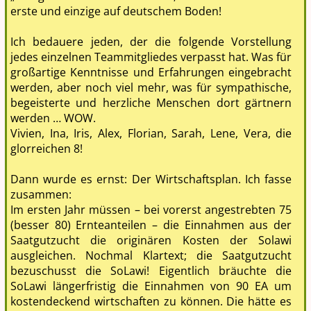
Dann wurde es ernst: Der Wirtschaftsplan. Ich fasse
zusammen:
Im ersten Jahr müssen – bei vorerst angestrebten 75
(besser 80) Ernteanteilen – die Einnahmen aus der
Saatgutzucht die originären Kosten der Solawi
ausgleichen. Nochmal Klartext; die Saatgutzucht
bezuschusst die SoLawi! Eigentlich bräuchte die
SoLawi längerfristig die Einnahmen von 90 EA um
kostendeckend wirtschaften zu können. Die hätte es
schon immer gebraucht. Bedenke dabei bitte, dass
wir den Richtwert trotz drei Jahren Inflation und
Erhöhung des Mindestlohns kaum erhöht haben.
Zwar ist die Beitragsrunde in der ersten Runde
erfolgreich, doch nach ausführlicher Diskussion
bitten wir alle Mitglieder um Folgendes:.
Wem es fair und zumutbar scheint, möge bitte noch
etwas drauflegen auf sein bisheriges Erstgebot. Dies
soll dann eine
freiwillige und befristete
Beitragserhöhung
sein, bis wir kostendeckende