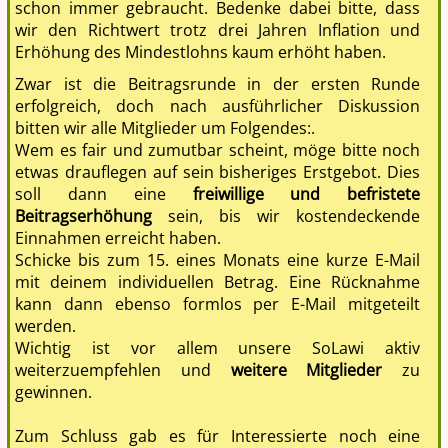
Einnahmen erreicht haben.
Schicke bis zum 15. eines Monats eine kurze E-Mail
mit deinem individuellen Betrag. Eine Rücknahme
kann dann ebenso formlos per E-Mail mitgeteilt
werden.
Wichtig ist vor allem unsere SoLawi aktiv
weiterzuempfehlen und
weitere Mitglieder
zu
gewinnen.
Zum Schluss gab es für Interessierte noch eine
Führung von Uwe Kesy durch die denkmalgeschützte
Orangerie der Villa von Herrn Hache im Hachepark,
der seine Schokolade dann lieber unter dem Namen
Hachéz vermarktete.
← PREVIOUS
NEXT →