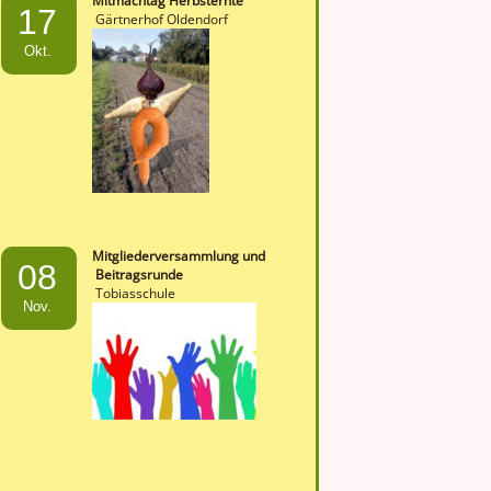
Mitmachtag Herbsternte
17
Gärtnerhof Oldendorf
Okt.
Mitgliederversammlung und
08
Beitragsrunde
Tobiasschule
Nov.