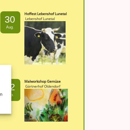
Hoffest Lebenshof Lunetal
30
Lebenshof Lunetal
Aug.
Malworkshop Gemüse
12
Gärtnerhof Oldendorf
en
Sep.