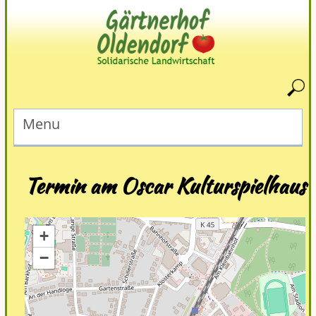
Menu
Termin am
Oscar Kulturspielhaus
+
−