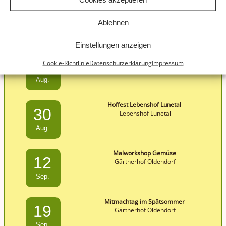
Ablehnen
Einstellungen anzeigen
Handwerkermarkt Lilienhof
16
Cookie-Richtlinie
Datenschutzerklärung
Impressum
Lilienhof
Aug.
Hoffest Lebenshof Lunetal
30
Lebenshof Lunetal
Aug.
Malworkshop Gemüse
12
Gärtnerhof Oldendorf
Sep.
Mitmachtag im Spätsommer
19
Gärtnerhof Oldendorf
Sep.