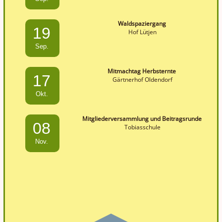
Waldspaziergang
19
Hof Lütjen
Sep.
Mitmachtag Herbsternte
17
Gärtnerhof Oldendorf
Okt.
Mitgliederversammlung und Beitragsrunde
08
Tobiasschule
Nov.