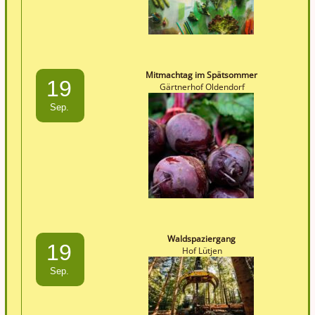
Mitmachtag im Spätsommer
19
Gärtnerhof Oldendorf
Sep.
Waldspaziergang
19
Hof Lütjen
Sep.