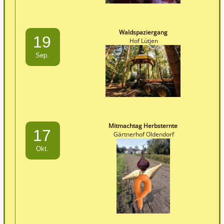
Waldspaziergang
19
Hof Lütjen
Sep.
Mitmachtag Herbsternte
17
Gärtnerhof Oldendorf
Okt.