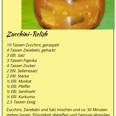
Zucchini-Relish
10 Tassen Zucchini, geraspelt
4 Tassen Zwiebeln, gehackt
3 Eßl. Salz
3 Tassen Paprika
4 Tassen Zucker
2 Eßl. Selleriesalz
2 Eßl. Stärke
½ Eßl. Muskat
½ Eßl. Pfeffer
½ Eßl. Senfmehl
½ Eßl. Kurkuma
2,5 Tassen Essig
Zucchini, Zwiebeln und Salz mischen und ca. 30 Minuten
stehen lassen. Flüssigkeit abgießen und Gemüse abspülen.