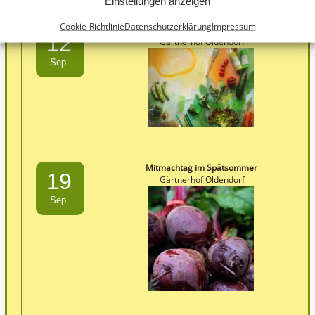
Einstellungen anzeigen
Cookie-Richtlinie
Datenschutzerklärung
Impressum
Malworkshop Gemüse
12
Gärtnerhof Oldendorf
Sep.
Mitmachtag im Spätsommer
19
Gärtnerhof Oldendorf
Sep.