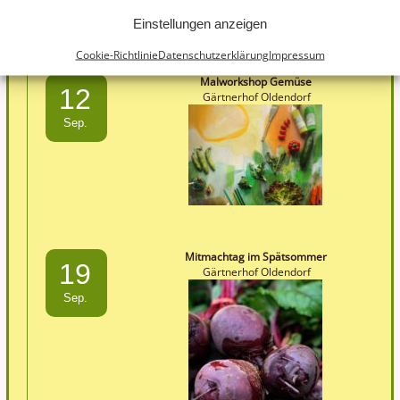
Einstellungen anzeigen
Cookie-Richtlinie
Datenschutzerklärung
Impressum
Malworkshop Gemüse
12
Gärtnerhof Oldendorf
Sep.
Mitmachtag im Spätsommer
19
Gärtnerhof Oldendorf
Sep.