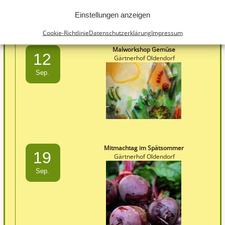
Einstellungen anzeigen
Cookie-Richtlinie
Datenschutzerklärung
Impressum
Malworkshop Gemüse
12
Gärtnerhof Oldendorf
Sep.
Mitmachtag im Spätsommer
19
Gärtnerhof Oldendorf
Sep.