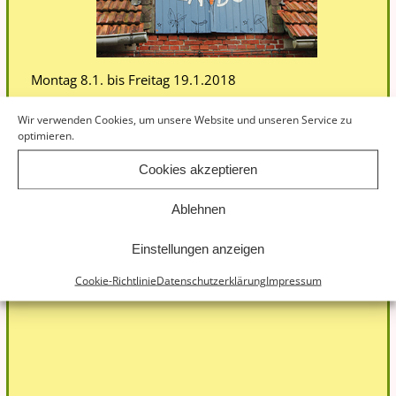
Montag 8.1. bis Freitag 19.1.2018
Das Gärtnerteam macht eine kurze Winterpause und
Wir verwenden Cookies, um unsere Website und unseren Service zu
erholt sich von einem höchst ereignisreichen Jahr.
optimieren.
Die Lieferungen an die Depots werden vorgezogen.
Genaueres ist im Wochenbrief der Mitglieder zu lesen.
Cookies akzeptieren
Ablehnen
16.01. INFO-ABEND IN DER KLIMAWERKSTADT
→
Einstellungen anzeigen
Cookie-Richtlinie
Datenschutzerklärung
Impressum