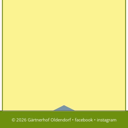
© 2026 Gärtnerhof Oldendorf •
facebook
•
instagram